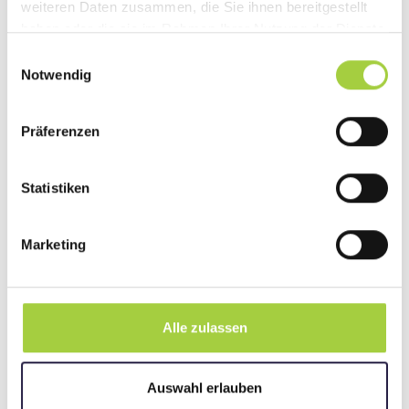
weiteren Daten zusammen, die Sie ihnen bereitgestellt
Gute Umgangsformen und ein
haben oder die sie im Rahmen Ihrer Nutzung der Dienste
freundliches Wesen
gesammelt haben.
Einwilligungsauswahl
Spaß an der Arbeit mit Patienten aller
Notwendig
Altersgruppen
Interesse an den Themen Gesundheit,
Präferenzen
Sport und Medizin
Was Dich erwartet:
Statistiken
ein multidisziplinäres, junges und
motiviertes Team verschiedenster
Marketing
Fachrichtungen
regelmäßige Teambesprechungen und
interne Fortbildungen
Alle zulassen
Wir freuen uns auf deine Bewerbung!
Auswahl erlauben