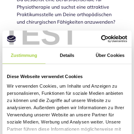
Physiotherapie und suchst eine attraktive
Praktikumsstelle um Deine orthopädischen
TEST
und chirurgischen Fähigkeiten anzuwenden?
Du hast die Schule beendet und möchtest
einen Einblick in die Arbeit als Sport- oder
Physiotherapeut/in erhalten oder Du gehst
Zustimmung
Details
Über Cookies
noch zur Schule und suchst eine
Praktikumsstelle für Dein Schulpraktikum?
Dann bewirb Dich schriftlich oder per Mail
Diese Webseite verwendet Cookies
(nur PDF) bei uns, mit einer vollständigen
Wir verwenden Cookies, um Inhalte und Anzeigen zu
Bewerbungsmappe an
bewerbung@sport-
personalisieren, Funktionen für soziale Medien anbieten
therapie-centrum.de
.
zu können und die Zugriffe auf unsere Website zu
analysieren. Außerdem geben wir Informationen zu Ihrer
Ansprechpartner:
Verwendung unserer Website an unsere Partner für
Frau Julia Heinisch
soziale Medien, Werbung und Analysen weiter. Unsere
Partner führen diese Informationen möglicherweise mit
Was Du mitbringen solltest: